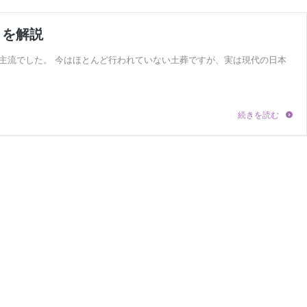
トを解説
主流でした。 今はほとんど行われていない土葬ですが、実は現代の日本
日
続きを読む
本
で
も
土
葬
は
で
き
る
の？
土
葬
の
歴
史