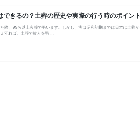
はできるの？土葬の歴史や実際の行う時のポイン
た際、99％以上火葬で弔います。しかし、実は昭和初期までは日本は土葬が
え守れば、土葬で故人を弔 …