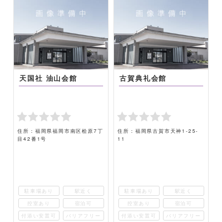
天国社 油山会館
古賀典礼会館
-
住所：福岡県福岡市南区桧原7丁
住所：福岡県古賀市天神1-25-
目42番1号
11
駐車場あり
駅近く
駐車場あり
駅近く
控室あり
宿泊可
控室あり
宿泊可
ー
付添い安置可
バリアフリー
付添い安置可
バリアフリー