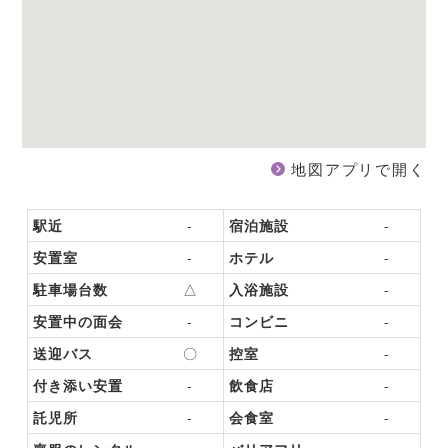
地図アプリで開く
駅近
-
宿泊施設
-
安置室
-
ホテル
-
駐車場台数
△
入浴施設
-
安置中の面会
-
コンビニ
-
送迎バス
〇
控室
-
付き添い安置
-
飲食店
-
託児所
-
会食室
-