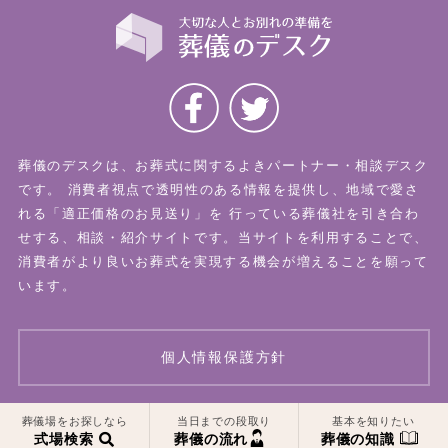
葬儀のデスクは、お葬式に関するよきパートナー・相談デスク
です。
消費者視点で透明性のある情報を提供し、地域で愛さ
れる「適正価格のお見送り」を
行っている葬儀社を引き合わ
せする、相談・紹介サイトです。当サイトを利用することで、
消費者がより良いお葬式を実現する機会が増えることを願って
います。
個人情報保護方針
一覧はこちら
一覧はこちら
葬儀場をお探しなら
当日までの段取り
基本を知りたい
© 2026 葬儀のデスク All Rights Reserved.
式場検索
葬儀の流れ
葬儀の知識