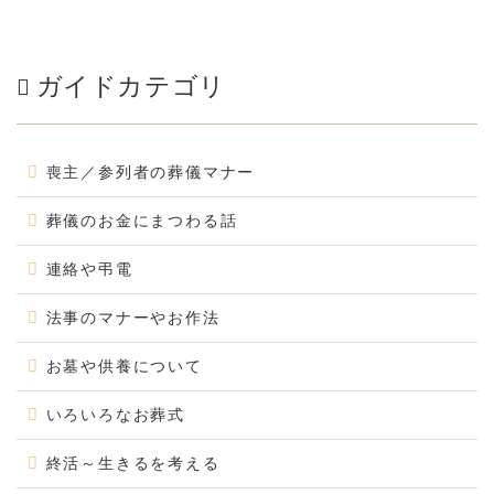
ガイドカテゴリ
喪主／参列者の葬儀マナー
葬儀のお金にまつわる話
連絡や弔電
法事のマナーやお作法
お墓や供養について
いろいろなお葬式
終活～生きるを考える