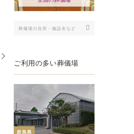
6
7
佐賀県
大阪府
ご利用の多い葬儀場
「本福寺」 佐賀県三養基
「公益社枚方会館」 大阪
郡｜西日本最大級の五重
府枚方市｜2017年にリニ
塔を擁し地元の人々にも
ューアルオープンした公
親しまれている寺院
益社運営の民営斎場
佐賀県三養基郡｜西日本最
大阪府枚方市｜2017年に
大級の五重塔を擁し地元の
リニューアルオープンした
人々にも親し…
公益社運営…
群馬県