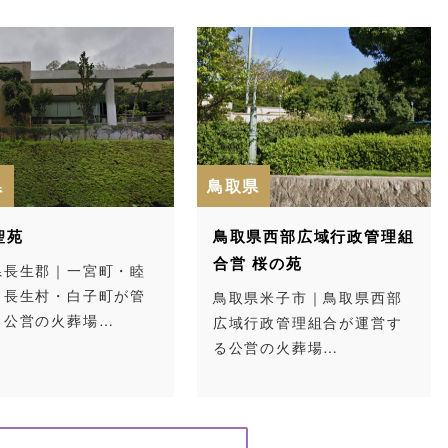
県
鳥取県
聖苑
鳥取県西部広域行政管理組
合営 桜の苑
県長生郡｜一宮町・睦
・長生村・白子町が管
鳥取県米子市｜鳥取県西部
る公営の火葬場…
広域行政管理組合が運営す
る公営の火葬場…