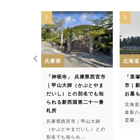
3
4
北海道
群馬県
兵庫県西宮市
「里塚霊園」 北海道札幌
「さか
かぶとやま
市｜新撰組の永倉新八の
勢崎
別名でも知
お墓もある市営の霊園
10分
第二十一番
の公
北海道札幌市｜新撰組の永
倉新八のお墓もある市営の
群馬県
霊園…
ら徒歩
｜甲山大師
崎市の
だいし）との
れ…