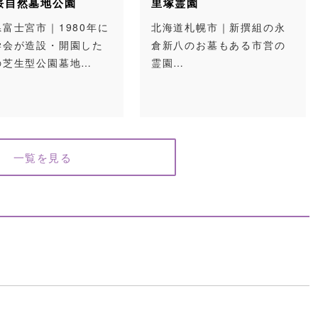
桜自然墓地公園
里塚霊園
富士宮市｜1980年に
北海道札幌市｜新撰組の永
学会が造設・開園した
倉新八のお墓もある市営の
の芝生型公園墓地…
霊園…
一覧を見る