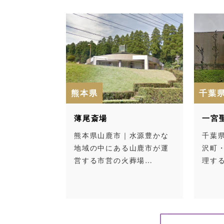
熊本県
千葉
薄尾斎場
一宮
熊本県山鹿市｜水源豊かな
千葉
地域の中にある山鹿市が運
沢町
営する市営の火葬場…
理す