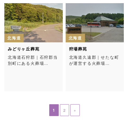
北海道
北海道
みどりヶ丘葬苑
狩場葬苑
北海道石狩郡｜石狩郡当
北海道久遠郡｜せたな町
別町にある火葬場…
が運営する火葬場…
1
2
»