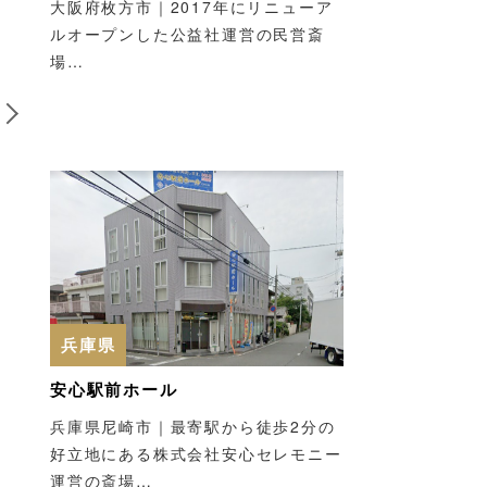
大阪府枚方市｜2017年にリニューア
ルオープンした公益社運営の民営斎
場…
海道
北海道
塚斎場
高野斎苑
海道札幌市｜里塚霊園に
北海道松前郡｜松前町が運
接した札幌市が運営する
営する火葬場…
営の火葬場…
兵庫県
安心駅前ホール
兵庫県尼崎市｜最寄駅から徒歩2分の
好立地にある株式会社安心セレモニー
運営の斎場…