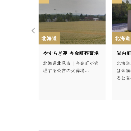
北海道
北海道
やすらぎ苑 今金町葬斎場
岩内町霊
興部村が
北海道北見市｜今金町が管
北海道岩
理する公営の火葬場…
は金額の
る公営の