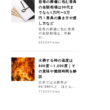
祖母の葬儀に包む香典
の金額相場は30代ま
でなら1万円〜3万
円！香典の書き方や渡
し方など
祖母の葬儀に包む香典
の金額相場は、年齢
や…
88286Views
火葬する時の温度は
800度～1,200度｜そ
の意味や燃焼時間を解
説
日本では火葬率が
99.986%と、ほとん…
77925Views