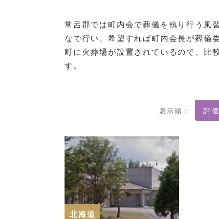
常呂郡では町内会で葬儀を執り行う風
なで行い、希望すれば町内会長が葬儀
町に火葬場が設置されているので、比
す。
表示順：
北海道