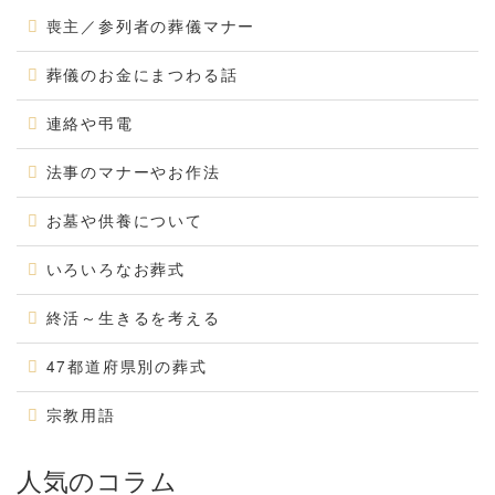
喪主／参列者の葬儀マナー
葬儀のお金にまつわる話
連絡や弔電
法事のマナーやお作法
お墓や供養について
いろいろなお葬式
終活～生きるを考える
47都道府県別の葬式
宗教用語
人気のコラム