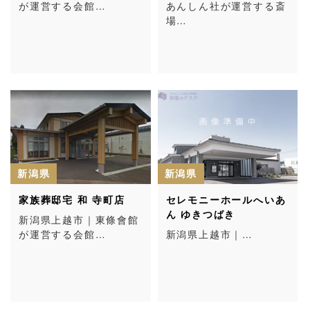
が運営する会館…
あんしん社が運営する斎
場…
新潟県
新潟県
家族葬邸宅 和 寺町店
セレモニーホールへいあ
ん ゆきつばき
新潟県上越市｜東條會館
が運営する会館…
新潟県上越市｜…