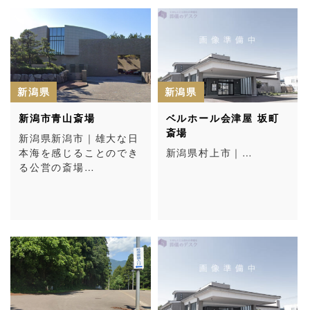
新潟県
新潟県
新潟市青山斎場
ベルホール会津屋 坂町
斎場
新潟県新潟市｜雄大な日
本海を感じることのでき
新潟県村上市｜…
る公営の斎場…