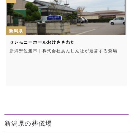
新潟県
関山シティホール 東條會館
…
新潟県妙高市｜東條會館が運営する会館…
新潟県の葬儀場