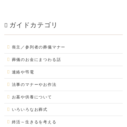
ガイドカテゴリ
喪主／参列者の葬儀マナー
葬儀のお金にまつわる話
連絡や弔電
法事のマナーやお作法
お墓や供養について
いろいろなお葬式
終活～生きるを考える