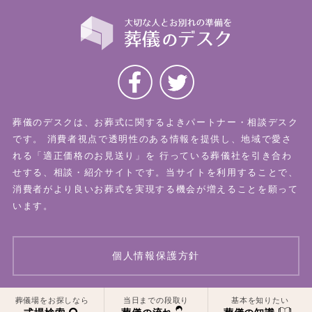
葬儀のデスクは、お葬式に関するよきパートナー・相談デスク
です。
消費者視点で透明性のある情報を提供し、地域で愛さ
れる「適正価格のお見送り」を
行っている葬儀社を引き合わ
せする、相談・紹介サイトです。当サイトを利用することで、
消費者がより良いお葬式を実現する機会が増えることを願って
います。
個人情報保護方針
一覧はこちら
一覧はこちら
葬儀場をお探しなら
当日までの段取り
基本を知りたい
© 2026 葬儀のデスク All Rights Reserved.