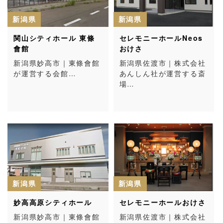
新潟県
新潟県
関山シティホール 東條
セレモニーホールNeos
會館
おけさ
新潟県妙高市｜東條會館
新潟県佐渡市｜株式会社
が運営する会館…
あんしん社が運営する斎
場…
新潟県
新潟県
妙⾼⾼原シティホール
セレモニーホールおけさ
新潟県妙高市｜東條會館
新潟県佐渡市｜株式会社