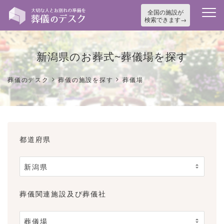
全国の施設が
検索できます
新潟県のお葬式~葬儀場を探す
>
>
葬儀のデスク
葬儀の施設を探す
葬儀場
都道府県
葬儀関連施設及び葬儀社