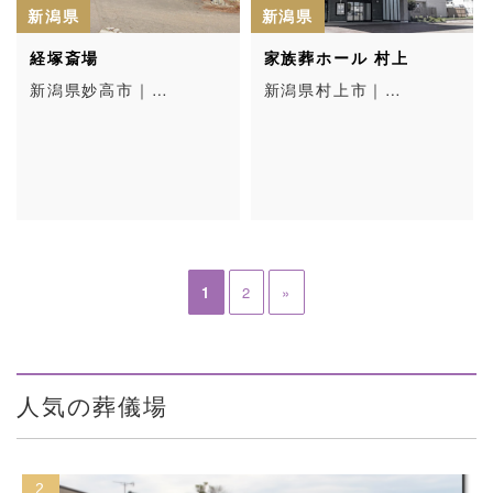
新潟県
新潟県
経塚斎場
家族葬ホール 村上
新潟県妙高市｜…
新潟県村上市｜…
1
2
»
人気の葬儀場
3