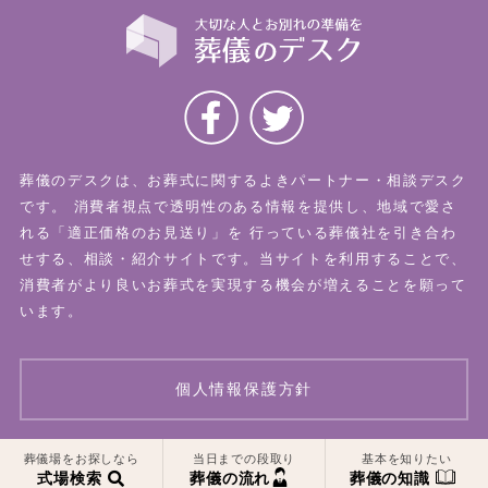
葬儀のデスクは、お葬式に関するよきパートナー・相談デスク
です。
消費者視点で透明性のある情報を提供し、地域で愛さ
れる「適正価格のお見送り」を
行っている葬儀社を引き合わ
せする、相談・紹介サイトです。当サイトを利用することで、
消費者がより良いお葬式を実現する機会が増えることを願って
います。
個人情報保護方針
一覧はこちら
一覧はこちら
葬儀場をお探しなら
当日までの段取り
基本を知りたい
© 2026 葬儀のデスク All Rights Reserved.
式場検索
葬儀の流れ
葬儀の知識