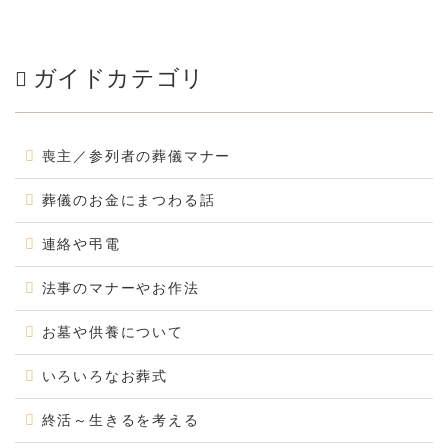
ガイドカテゴリ
喪主／参列者の葬儀マナー
葬儀のお金にまつわる話
連絡や弔電
法事のマナーやお作法
お墓や供養について
いろいろなお葬式
終活～生きるを考える