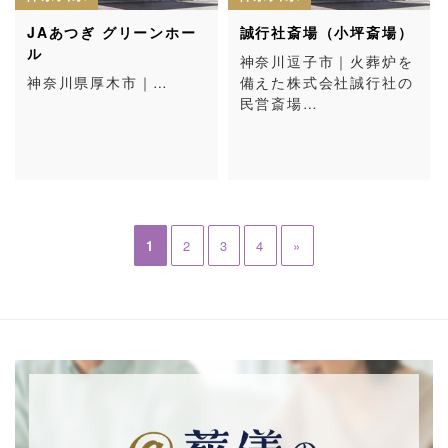
JAあつぎ グリーンホー
誠行社斎場（小坪斎場）
ル
神奈川逗子市｜火葬炉を
神奈川県厚木市｜…
備えた株式会社誠行社の
民営斎場…
1
2
3
4
»