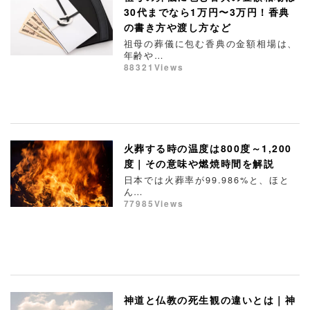
30代までなら1万円〜3万円！香典
の書き方や渡し方など
祖母の葬儀に包む香典の金額相場は、
年齢や…
88321Views
火葬する時の温度は800度～1,200
度｜その意味や燃焼時間を解説
日本では火葬率が99.986%と、ほと
ん…
77985Views
神道と仏教の死生観の違いとは｜神