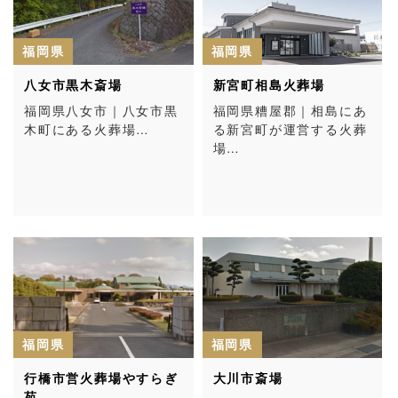
福岡県
福岡県
八女市黒木斎場
新宮町相島火葬場
福岡県八女市｜八女市黒
福岡県糟屋郡｜相島にあ
木町にある火葬場…
る新宮町が運営する火葬
場…
福岡県
福岡県
行橋市営火葬場やすらぎ
大川市斎場
苑