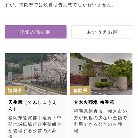
すが、福岡県では焼香は告別式でしか行いません。
福岡県
福岡県
天生園（てんしょうえ
甘木火葬場 梅香苑
ん）
福岡県朝倉市｜朝倉市の
福岡県遠賀郡｜遠賀・中
方が負担の少ない金額で
間地域広域行政事務組合
利用できる公営の火葬
が管理する公営の火葬
場…
場…