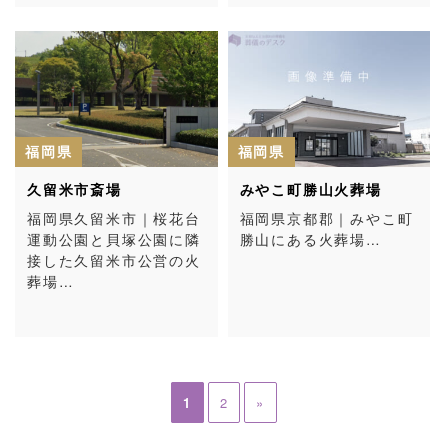
福岡県
福岡県
久留米市斎場
みやこ町勝山火葬場
福岡県久留米市｜桜花台
福岡県京都郡｜みやこ町
運動公園と貝塚公園に隣
勝山にある火葬場…
接した久留米市公営の火
葬場…
1
2
»