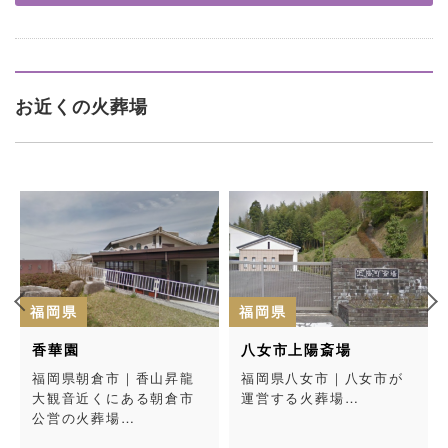
お近くの火葬場
福岡県
福岡県
八女市上陽斎場
天生園（てんしょうえ
ん）
龍
福岡県八女市｜八女市が
市
運営する火葬場…
福岡県遠賀郡｜遠賀・中
間地域広域行政事務組合
が管理する公営の火葬