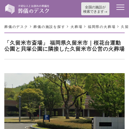
全国の施設が
検索できます
>
>
>
>
葬儀のデスク
葬儀の施設を探す
火葬場
福岡県の火葬場
久留
「久留米市斎場」 福岡県久留米市｜桜花台運動
公園と貝塚公園に隣接した久留米市公営の火葬場