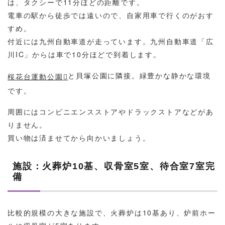
は、タクシーで11分ほどの距離です。
電車の駅から徒歩では遠いので、自家用車で行くのがおす
すめ。
付近には九州自動車道が走っています。九州自動車道「広
川IC」からは車で10分ほどで到着します。
と貝塚公園に隣接。緑豊かな静かな環境
桜花台運動公園
です。
周囲にはコンビニエンスストアやドラックストアなどがあ
りません。
買い物は済ませてから向かいましょう。
施設：火葬炉10基、収骨室5室、待合室7室完
備
比較的規模の大きな施設で、火葬炉は10基あり、炉前ホー