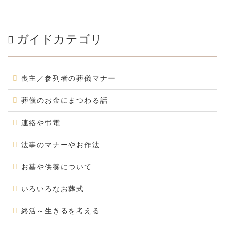
ガイドカテゴリ
喪主／参列者の葬儀マナー
葬儀のお金にまつわる話
連絡や弔電
法事のマナーやお作法
お墓や供養について
いろいろなお葬式
終活～生きるを考える