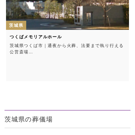
茨城県
かみす聖苑
り行える
茨城県神栖市｜海に面した神栖市の公営斎場…
茨城県の葬儀場