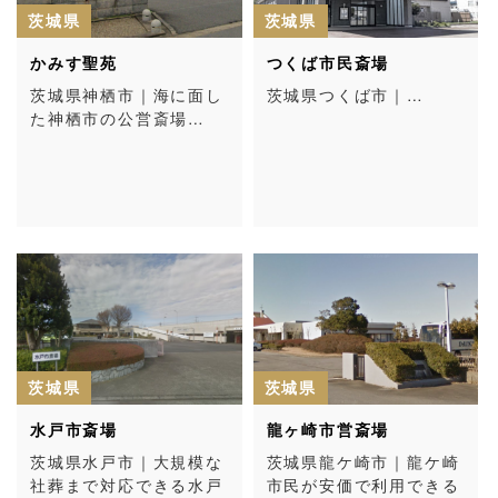
茨城県
茨城県
かみす聖苑
つくば市民斎場
茨城県神栖市｜海に面し
茨城県つくば市｜…
た神栖市の公営斎場…
茨城県
茨城県
水戸市斎場
龍ヶ崎市営斎場
茨城県水戸市｜大規模な
茨城県龍ケ崎市｜龍ケ崎
社葬まで対応できる水戸
市民が安価で利用できる