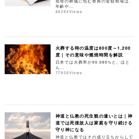
祖母の葬儀に包む香典の金額相場は、
年齢や…
88294Views
火葬する時の温度は800度～1,200
度｜その意味や燃焼時間を解説
日本では火葬率が99.986%と、ほと
ん…
77938Views
神道と仏教の死生観の違いとは｜神
道では死後故人は家庭を守り続ける
守り神になる
神道と仏教ではその成り立ちからして