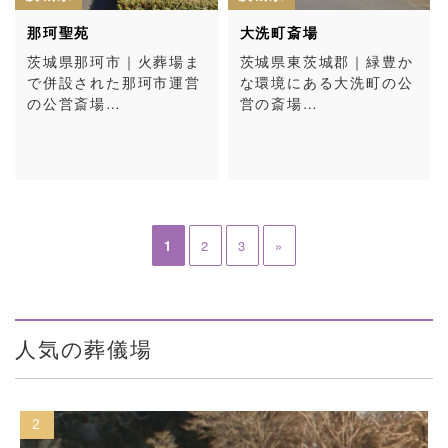
那珂聖苑
大洗町斎場
茨城県那珂市｜火葬場ま
茨城県東茨城郡｜緑豊か
で併設された那珂市運営
な環境にある大洗町の公
の公営斎場…
営の斎場…
1
2
3
»
人気の葬儀場
3