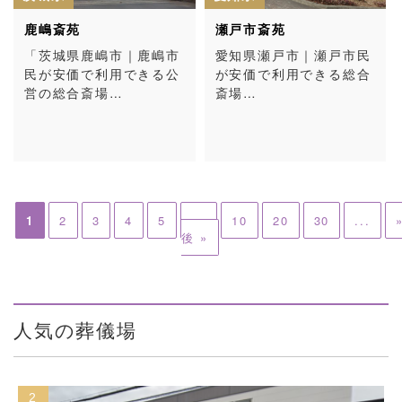
鹿嶋斎苑
瀬戸市斎苑
「茨城県鹿嶋市｜鹿嶋市
愛知県瀬戸市｜瀬戸市民
民が安価で利用できる公
が安価で利用できる総合
営の総合斎場…
斎場…
1
2
3
4
5
...
10
20
30
...
後 »
人気の葬儀場
2