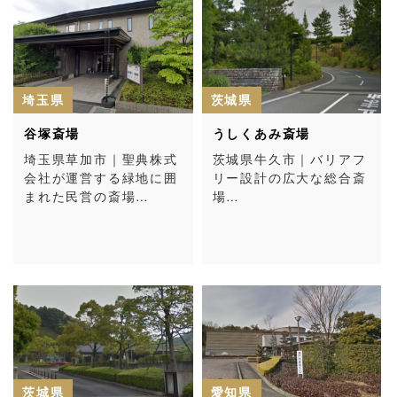
埼玉県
茨城県
谷塚斎場
うしくあみ斎場
埼玉県草加市｜聖典株式
茨城県牛久市｜バリアフ
会社が運営する緑地に囲
リー設計の広大な総合斎
まれた民営の斎場…
場…
茨城県
愛知県