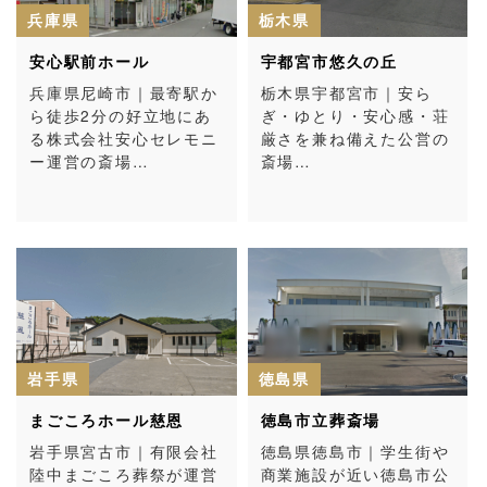
兵庫県
栃木県
安心駅前ホール
宇都宮市悠久の丘
兵庫県尼崎市｜最寄駅か
栃木県宇都宮市｜安ら
ら徒歩2分の好立地にあ
ぎ・ゆとり・安心感・荘
る株式会社安心セレモニ
厳さを兼ね備えた公営の
ー運営の斎場…
斎場…
岩手県
徳島県
まごころホール慈恩
徳島市立葬斎場
岩手県宮古市｜有限会社
徳島県徳島市｜学生街や
陸中まごころ葬祭が運営
商業施設が近い徳島市公