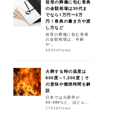
祖母の葬儀に包む香典
の金額相場は30代ま
でなら1万円〜3万
円！香典の書き方や渡
し方など
祖母の葬儀に包む香典
の金額相場は、年齢
や…
88294Views
火葬する時の温度は
800度～1,200度｜そ
の意味や燃焼時間を解
説
日本では火葬率が
99.986%と、ほとん…
77938Views