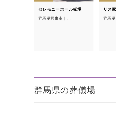
セレモニーホール板場
リス家族葬ホ
駅か
群馬県桐生市｜…
群馬県前橋市
る伊勢
群馬県の葬儀場