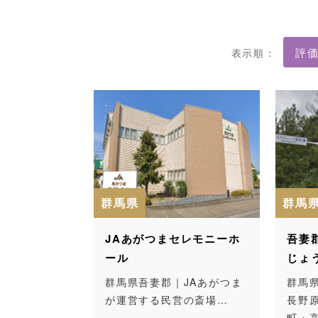
表示順：
群馬県
群馬
JAあがつまセレモニーホ
吾妻
ール
じょ
群馬県吾妻郡｜JAあがつま
群馬
が運営する民営の斎場…
長野
町・