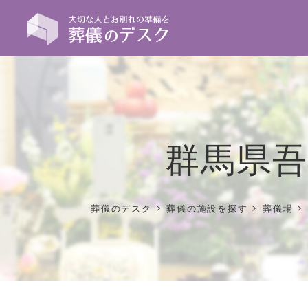
群馬県吾
>
>
>
葬儀のデスク
葬儀の施設を探す
葬儀場