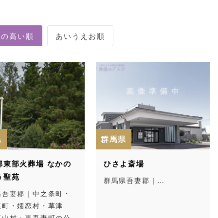
県
群馬県
郡東部火葬場 なかの
ひさよ斎場
う聖苑
群馬県吾妻郡｜…
県吾妻郡｜中之条町・
原町・嬬恋村・草津
高山村・東吾妻町の公