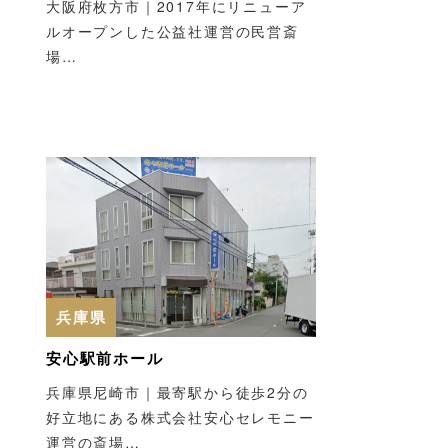
大阪府枚方市｜2017年にリニューア
ルオープンした公益社運営の民営斎
ホールみどり大
館林市斎場
場…
群馬県館林市｜館林市民の
方が負担の少ない金額で利
みどり市｜…
用できる公営斎場…
兵庫県
安心駅前ホール
兵庫県尼崎市｜最寄駅から徒歩2分の
好立地にある株式会社安心セレモニー
運営の斎場…