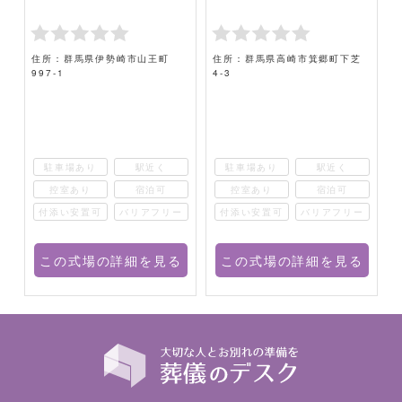
住所：群馬県伊勢崎市山王町
住所：群馬県高崎市箕郷町下芝
997-1
4-3
駐車場あり
駅近く
駐車場あり
駅近く
控室あり
宿泊可
控室あり
宿泊可
ー
付添い安置可
バリアフリー
付添い安置可
バリアフリー
る
この式場の詳細を見る
この式場の詳細を見る