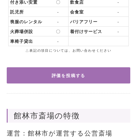
付き添い安置
〇
飲食店
-
託児所
-
会食室
-
喪服のレンタル
-
バリアフリー
-
火葬場併設
〇
着付けサービス
-
車椅子貸出
-
△表記の項目については、お問い合わせください
評価を投稿する
館林市斎場の特徴
運営：館林市が運営する公営斎場