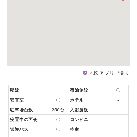
地図アプリで開く
駅近
-
宿泊施設
〇
安置室
〇
ホテル
-
駐車場台数
250台
入浴施設
-
安置中の面会
〇
コンビニ
-
送迎バス
〇
控室
-