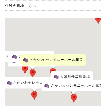
なし
併設火葬場
足利市
天国社 シティーホール太田
太田市斎場
さかいわ セレモニーホール花音
太田メモリードホール
大泉町外二町斎場
さかいわセレモニーホール偲
さかいわセレモニーホール紫苑