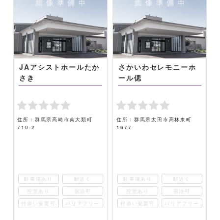
JAアシストホールたか
さかいわセレモニーホ
さき
ール偲
」
住所：群馬県高崎市南大類町
住所：群馬県太田市高林東町
710-2
1677
4
駐車場あり
駅近く
駐車場あり
駅近く
控室あり
宿泊可
控室あり
宿泊可
ー
付添い安置可
バリアフリー
付添い安置可
バリアフリー