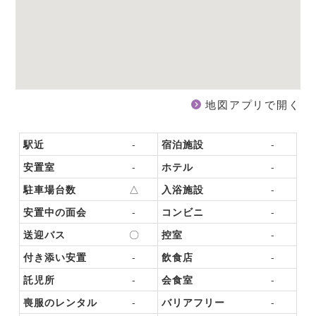
地図アプリで開く
駅近
-
宿泊施設
-
安置室
-
ホテル
-
駐車場台数
△
入浴施設
-
安置中の面会
-
コンビニ
-
送迎バス
〇
控室
-
付き添い安置
-
飲食店
-
託児所
-
会食室
-
喪服のレンタル
-
バリアフリー
-