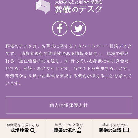
葬儀のデスクは、お葬式に関するよきパートナー・相談デスク
です。
消費者視点で透明性のある情報を提供し、地域で愛さ
れる「適正価格のお見送り」を
行っている葬儀社を引き合わ
せする、相談・紹介サイトです。当サイトを利用することで、
消費者がより良いお葬式を実現する機会が増えることを願って
います。
個人情報保護方針
一覧はこちら
一覧はこちら
葬儀場をお探しなら
当日までの段取り
基本を知りたい
© 2026 葬儀のデスク All Rights Reserved.
式場検索
葬儀の流れ
葬儀の知識