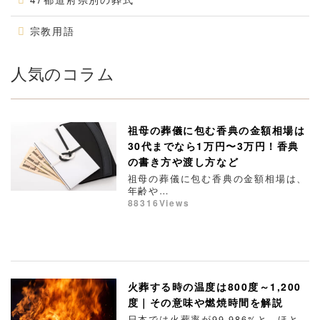
宗教用語
人気のコラム
祖母の葬儀に包む香典の金額相場は
30代までなら1万円〜3万円！香典
の書き方や渡し方など
祖母の葬儀に包む香典の金額相場は、
年齢や…
88316Views
火葬する時の温度は800度～1,200
度｜その意味や燃焼時間を解説
日本では火葬率が99.986%と、ほと