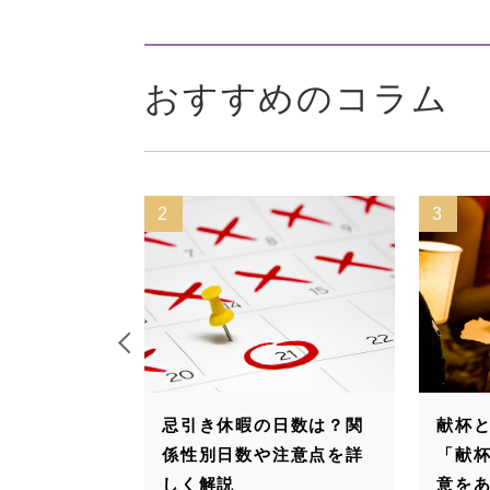
おすすめのコラム
2
3
す」とは深
忌引き休暇の日数は？関
献杯
｜例文や使
係性別日数や注意点を詳
「献
正しいふる
しく解説
意を