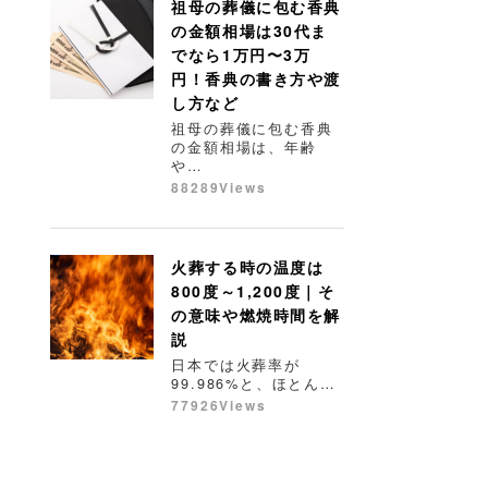
祖母の葬儀に包む香典
の金額相場は30代ま
でなら1万円〜3万
円！香典の書き方や渡
し方など
祖母の葬儀に包む香典
の金額相場は、年齢
や…
88289Views
火葬する時の温度は
800度～1,200度｜そ
の意味や燃焼時間を解
説
日本では火葬率が
99.986%と、ほとん…
77926Views