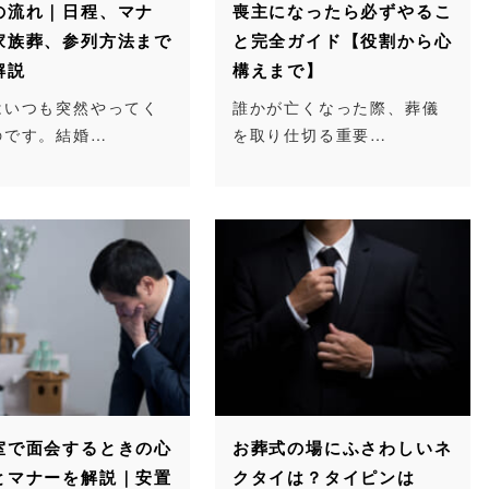
の流れ｜日程、マナ
喪主になったら必ずやるこ
家族葬、参列方法まで
と完全ガイド【役割から心
解説
構えまで】
はいつも突然やってく
誰かが亡くなった際、葬儀
のです。結婚…
を取り仕切る重要…
室で面会するときの心
お葬式の場にふさわしいネ
とマナーを解説｜安置
クタイは？タイピンは