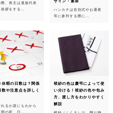
ザイン・素材
の際、喪主は遺族代表
て挨拶をする…
ハンカチは告別式やお通夜
等に参列する際に…
き休暇の日数は？関係
袱紗の色は慶弔によって使
日数や注意点を詳しく
い分ける！袱紗の色や包み
方、渡し方をわかりやすく
解説
訪れるか誰にもわから
人間の死、日…
袱紗（ふくさ）は、贈り物