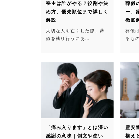
喪主は誰がやる？役割や決
葬儀
め方、優先順位まで詳しく
ー、
解説
徹底
大切な人を亡くした際、葬
葬儀
儀を執り行うにあ…
るも
「痛み入ります」とは深い
霊安
感謝の意味｜例文や使い
構え