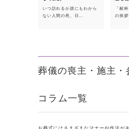
めの知識
いつ訪れるか誰にもわから
「献杯
ない人間の死、日…
の挨拶
す」という言
対し…
葬儀の喪主・施主・
コラム一覧
お葬式にはさまざまなマナーや作法が