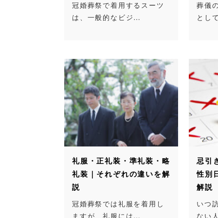
冠婚葬祭で着用するスーツ
葬儀
は、一般的なビジ…
とし
礼服・正礼装・準礼装・略
忌引
礼装｜それぞれの違いを解
性別
説
解説
冠婚葬祭では礼服を着用し
いつ
ますが、礼服には…
ない