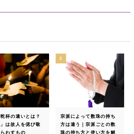
4
と乾杯の違いとは？
宗派によって数珠の持ち
杯」は故人を偲び敬
方は違う｜宗派ごとの数
あらわすもの
珠の持ち方と使い方を解