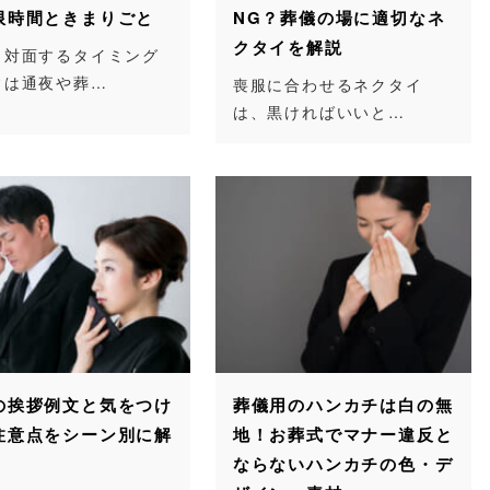
限時間ときまりごと
NG？葬儀の場に適切なネ
クタイを解説
と対面するタイミング
常は通夜や葬…
喪服に合わせるネクタイ
は、黒ければいいと…
の挨拶例文と気をつけ
葬儀用のハンカチは白の無
注意点をシーン別に解
地！お葬式でマナー違反と
ならないハンカチの色・デ