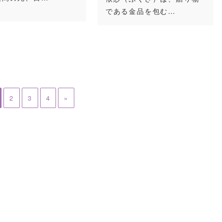
である金品を包む…
2
3
4
»