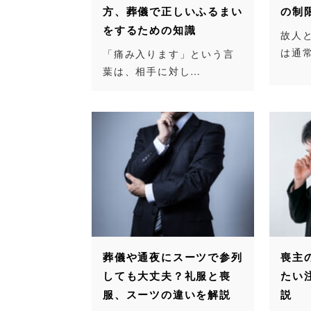
方、葬儀で正しいふるまい
の制
をするための知識
故人
は通
「痛み入ります」という言
葉は、相手に対し…
葬儀や通夜にスーツで参列
喪主
しても大丈夫？礼服と喪
たい
服、スーツの違いを解説
説