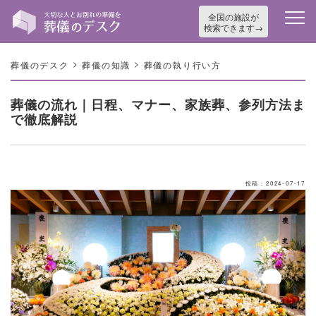
全国の施設が
検索できます
>
>
葬儀のデスク
葬儀の知識
葬儀の執り行い方
葬儀の流れ｜日程、マナー、家族葬、参列方法ま
で徹底解説
投稿：2024-07-17