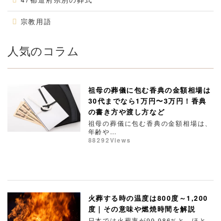
宗教用語
人気のコラム
祖母の葬儀に包む香典の金額相場は
30代までなら1万円〜3万円！香典
の書き方や渡し方など
祖母の葬儀に包む香典の金額相場は、
年齢や…
88292Views
火葬する時の温度は800度～1,200
度｜その意味や燃焼時間を解説
日本では火葬率が99.986%と、ほと