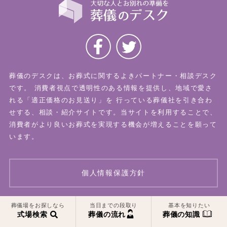
葬儀のデスクは、お葬式に関するよきパートナー・相談デスク
です。
消費者視点で透明性のある情報を提供し、地域で愛さ
れる「適正価格のお見送り」を
行っている葬儀社を引き合わ
せする、相談・紹介サイトです。当サイトを利用することで、
消費者がより良いお葬式を実現する機会が増えることを願って
います。
個人情報保護方針
一覧はこちら
一覧はこちら
葬儀場をお探しなら
当日までの段取り
基本を知りたい
© 2026 葬儀のデスク All Rights Reserved.
式場検索
葬儀の流れ
葬儀の知識