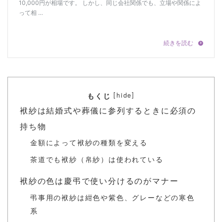
[
]
hide
もくじ
袱紗は結婚式や葬儀に参列するときに必須の
持ち物
金額によって袱紗の種類を変える
茶道でも袱紗（帛紗）は使われている
袱紗の色は慶弔で使い分けるのがマナー
弔事用の袱紗は紺色や紫色、グレーなどの寒色
系