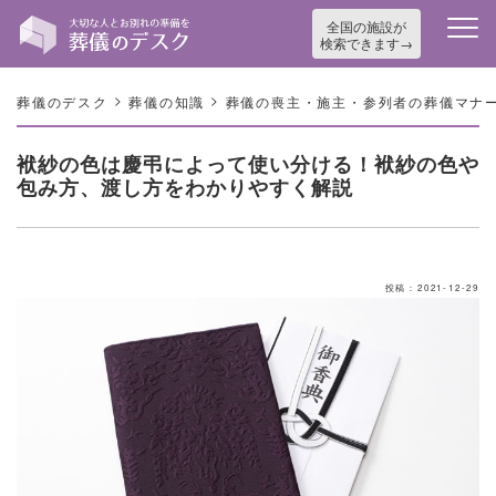
全国の施設が
検索できます
>
>
葬儀のデスク
葬儀の知識
葬儀の喪主・施主・参列者の葬儀マナ
袱紗の色は慶弔によって使い分ける！袱紗の色や
包み方、渡し方をわかりやすく解説
投稿：2021-12-29