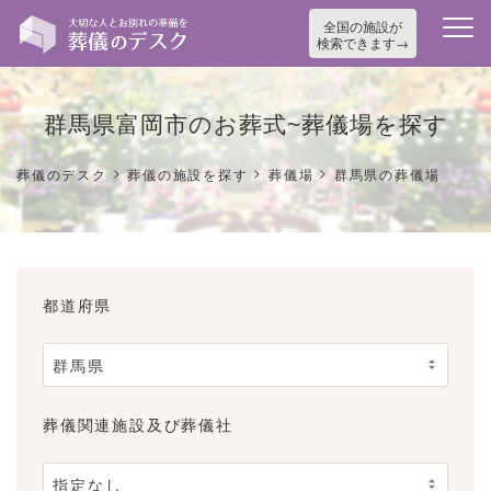
全国の施設が
検索できます
群馬県富岡市のお葬式~葬儀場を探す
>
>
>
葬儀のデスク
葬儀の施設を探す
葬儀場
群馬県の葬儀場
都道府県
葬儀関連施設及び葬儀社