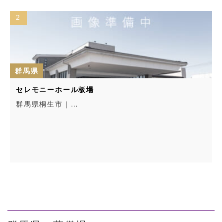
2
群馬県
セレモニーホール板場
群馬県桐生市｜…