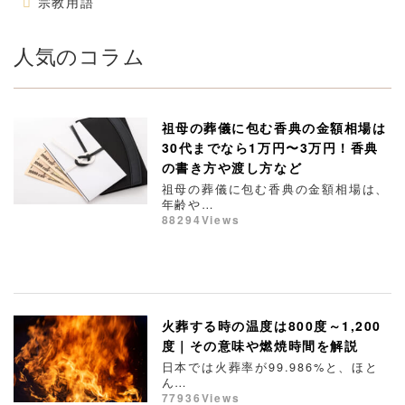
宗教用語
人気のコラム
祖母の葬儀に包む香典の金額相場は
30代までなら1万円〜3万円！香典
の書き方や渡し方など
祖母の葬儀に包む香典の金額相場は、
年齢や…
88294Views
火葬する時の温度は800度～1,200
度｜その意味や燃焼時間を解説
日本では火葬率が99.986%と、ほと
ん…
77936Views