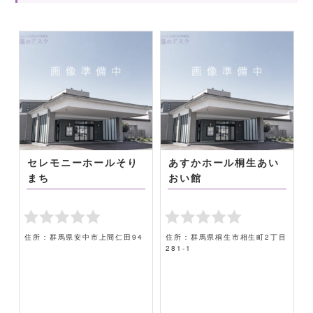
セレモニーホールそり
あすかホール桐生あい
まち
おい館
住所：群馬県安中市上間仁田94
住所：群馬県桐生市相生町2丁目
281-1
1