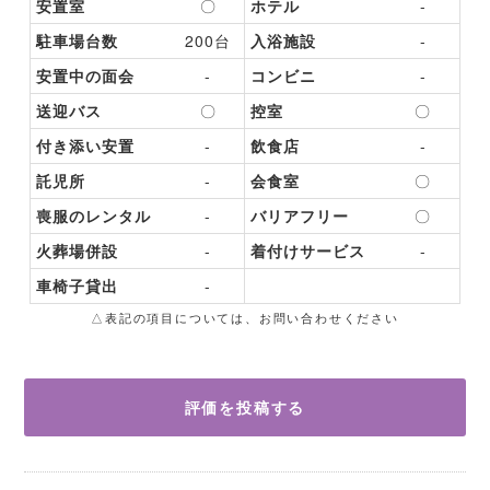
安置室
〇
ホテル
-
駐車場台数
200台
入浴施設
-
安置中の面会
-
コンビニ
-
送迎バス
〇
控室
〇
付き添い安置
-
飲食店
-
託児所
-
会食室
〇
喪服のレンタル
-
バリアフリー
〇
火葬場併設
-
着付けサービス
-
車椅子貸出
-
△表記の項目については、お問い合わせください
評価を投稿する