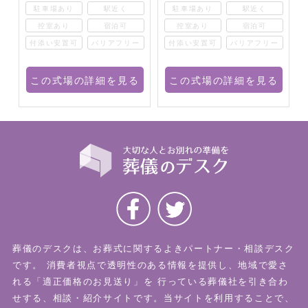
駐車場あり
駅近く
駐車場あり
駅近く
控室あり
宿泊可
控室あり
宿泊可
ー
付添い安置可
バリアフリー
付添い安置可
バリアフリー
る
この式場の詳細を見る
この式場の詳細を見る
葬儀のデスクは、お葬式に関するよきパートナー・相談デスク
です。
消費者視点で透明性のある情報を提供し、地域で愛さ
れる「適正価格のお見送り」を
行っている葬儀社を引き合わ
せする、相談・紹介サイトです。当サイトを利用することで、