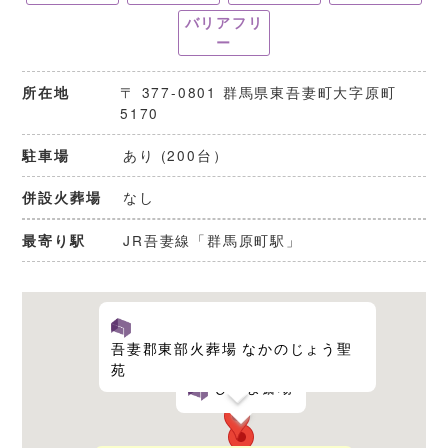
バリアフリ
ー
〒 377-0801 群馬県東吾妻町大字原町
所在地
5170
あり (200台）
駐車場
なし
併設火葬場
JR吾妻線「群馬原町駅」
最寄り駅
吾妻郡東部火葬場 なかのじょう聖
苑
ひさよ斎場