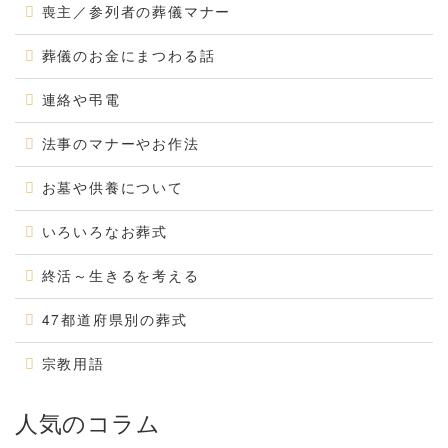
喪主／参列者の葬儀マナー
葬儀のお金にまつわる話
連絡や弔電
法事のマナーやお作法
お墓や供養について
いろいろなお葬式
終活～生きるを考える
47都道府県別の葬式
宗教用語
人気のコラム