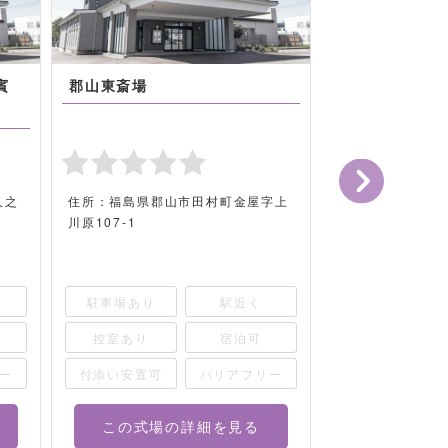
賓
郡山東斎場
郡山斎場
久之
住所：福島県郡山市田村町金屋字上
最寄り駅：JR「
川原107-1
住所：福島県郡
−８
駐車場あり
駐車場あり
駅近く
控室あり
控室あり
宿泊可
付添い安置可
ー
付添い安置可
バリアフリー
この式場の詳細を見る
この式場