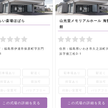
らい斎場ほばら
山光堂メモリアルホール 海
館
所：福島県伊達市保原町字京門
住所：福島県いわき市久之浜町
-1
浜字後三松3-1
駐車場あり
駅近く
駐車場あり
駅近く
控室あり
宿泊可
控室あり
宿泊可
付添い安置可
バリアフリー
付添い安置可
バリアフリ
この式場の詳細を見る
この式場の詳細を見る