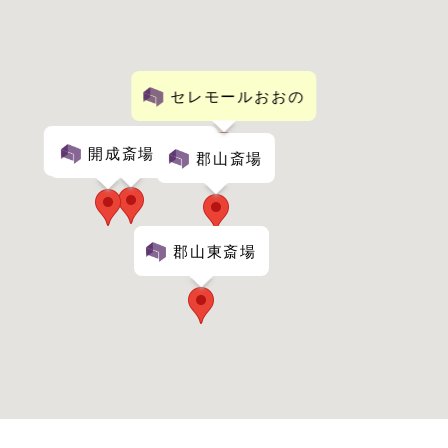
セレモールおおの
こころ斎苑 開成
開成斎場
郡山斎場
郡山東斎場