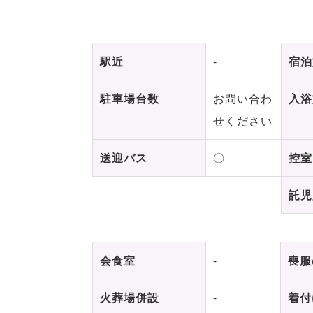
駅近
-
宿泊
駐車場台数
お問い合わ
入浴
せください
送迎バス
〇
控室
託児
会食室
-
喪服
火葬場併設
-
着付