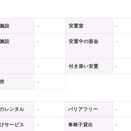
施設
-
安置室
-
施設
-
安置中の面会
-
-
付き添い安置
-
所
-
のレンタル
-
バリアフリー
-
けサービス
-
車椅子貸出
-