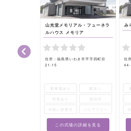
ルくさの
山光堂メモリアル・フューネラ
み
ルハウス メモリア
郡小野町谷津作字
住所：福島県いわき市平字四町目
住
21-15
44
駅近く
駐車場あり
駅近く
宿泊可
控室あり
宿泊可
バリアフリー
付添い安置可
バリアフリー
詳細を見る
この式場の詳細を見る