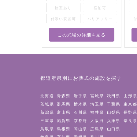
宿泊可
控室あり
宿泊可
バリアフリー
付添い安置可
バリアフリー
詳細を見る
この式場の詳細を見る
都道府県別にお葬式の施設を探す
北海道
青森県
岩手県
宮城県
秋田県
山形
茨城県
群馬県
栃木県
埼玉県
千葉県
東京
新潟県
富山県
石川県
福井県
山梨県
長野
三重県
滋賀県
京都府
大阪府
兵庫県
奈良
鳥取県
島根県
岡山県
広島県
山口県
徳島県
高知県
愛媛県
香川県