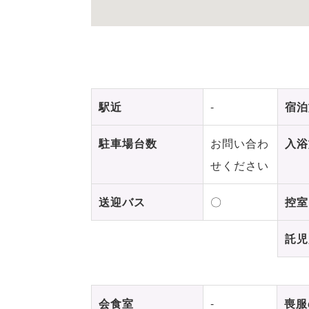
駅近
-
宿泊
駐車場台数
お問い合わ
入浴
せください
送迎バス
〇
控室
託児
会食室
-
喪服