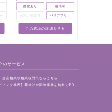
控室あり
宿泊可
控室あり
バリアフリー
ー
付添い安置可
付添い安置可
この式場の詳細を見る
この式場
クのサービス
】遺産相続や相続税対策ならこちら
ディング業界】葬儀社や関連事業を無料でPR