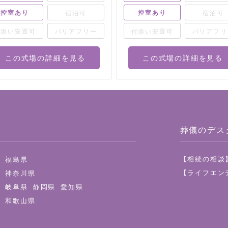
控室あり
控室あり
宿泊可
宿泊可
付添い安置可
バリアフリー
付添い安置可
バリアフリ
この式場の詳細を見る
この式場の詳細を見る
葬儀のデス
【相続の相談
県
福島県
【ライフエン
都
神奈川県
県
岐阜県
静岡県
愛知県
県
和歌山県