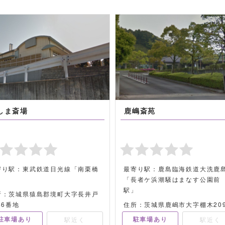
しま斎場
鹿嶋斎苑
寄り駅：東武鉄道日光線「南栗橋
最寄り駅：鹿島臨海鉄道大洗鹿
」
「長者ケ浜潮騒はまなす公園前
駅」
所：茨城県猿島郡境町大字長井戸
46番地
住所：茨城県鹿嶋市大字棚木20
駐車場あり
駐車場あり
駅近く
駅近く