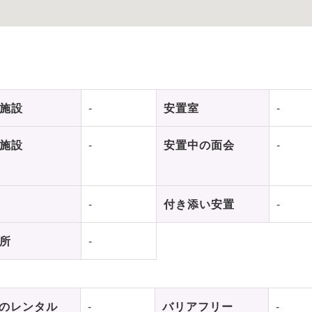
施設
-
安置室
-
施設
-
安置中の面会
-
-
付き添い安置
-
所
-
のレンタル
-
バリアフリー
-