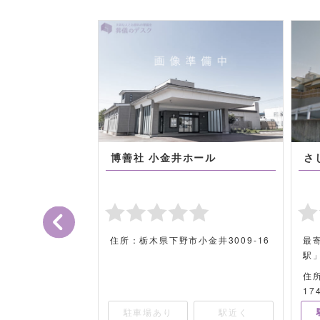
博善社 小金井ホール
さ
磐線「龍ケ崎市
住所：栃木県下野市小金井3009-16
最
駅
市高砂7091番
住
17
駅近く
駐車場あり
駅近く