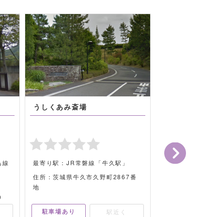
うしくあみ斎場
水戸市斎場
島線
最寄り駅：JR常磐線「牛久駅」
最寄り駅：JR常
住所：茨城県牛久市久野町2867番
住所：茨城県水戸市
地
9
駐車場あり
駐車場あり
駅近く