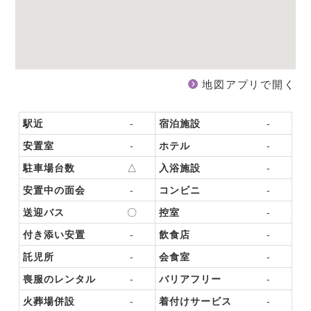
地図アプリで開く
駅近
-
宿泊施設
-
安置室
-
ホテル
-
駐車場台数
△
入浴施設
-
安置中の面会
-
コンビニ
-
送迎バス
〇
控室
-
付き添い安置
-
飲食店
-
託児所
-
会食室
-
喪服のレンタル
-
バリアフリー
-
火葬場併設
-
着付けサービス
-