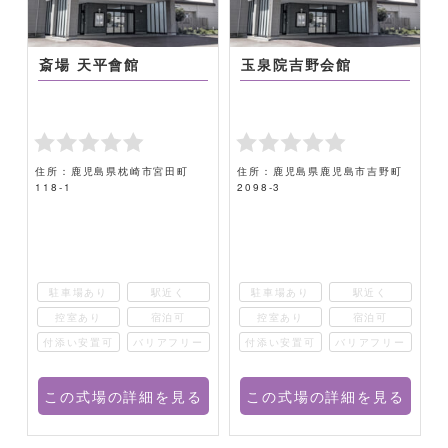
要
斎場 天平會館
玉泉院吉野会館
住所：鹿児島県枕崎市宮田町
住所：鹿児島県鹿児島市吉野町
118-1
2098-3
駐車場あり
駅近く
駐車場あり
駅近く
控室あり
宿泊可
控室あり
宿泊可
ー
付添い安置可
バリアフリー
付添い安置可
バリアフリー
る
この式場の詳細を見る
この式場の詳細を見る