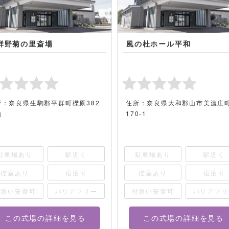
群野菊の里斎場
風の杜ホール平和
所：奈良県生駒郡平群町櫟原382
住所：奈良県大和郡山市美濃庄
地
170-1
駐車場あり
駅近く
駐車場あり
駅近く
控室あり
宿泊可
控室あり
宿泊可
付添い安置可
バリアフリー
付添い安置可
バリアフリ
この式場の詳細を見る
この式場の詳細を見る