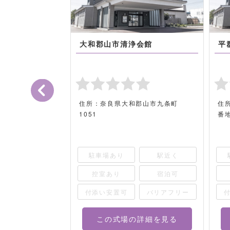
大和郡山市清浄会館
平
市佐保台1丁目
住所：奈良県大和郡山市九条町
住
1051
番
駅近く
駐車場あり
駅近く
宿泊可
控室あり
宿泊可
バリアフリー
付添い安置可
バリアフリー
詳細を見る
この式場の詳細を見る