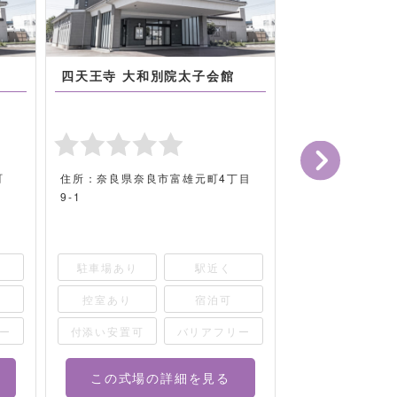
四天王寺 大和別院太子会館
ほうれん会館
町
住所：奈良県奈良市富雄元町4丁目
住所：奈良県奈良
9-1
駐車場あり
駅近く
駐車場あり
控室あり
宿泊可
控室あり
ー
付添い安置可
バリアフリー
付添い安置可
この式場の詳細を見る
この式場