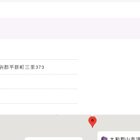
県生駒郡平群町三里373
ヤマト葬儀会館
四天王寺 大和別院太子会館
大和郡山市