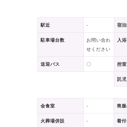
駅近
-
宿泊
駐車場台数
お問い合わ
入浴
せください
送迎バス
〇
控室
託児
会食室
-
喪服
火葬場併設
-
着付