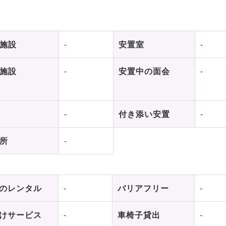
施設
-
安置室
-
施設
-
安置中の面会
-
-
付き添い安置
-
所
-
のレンタル
-
バリアフリー
-
けサービス
-
車椅子貸出
-