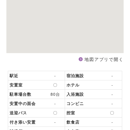
地図アプリで開く
駅近
-
宿泊施設
-
安置室
〇
ホテル
-
駐車場台数
80台
入浴施設
-
安置中の面会
-
コンビニ
-
送迎バス
〇
控室
〇
付き添い安置
-
飲食店
-