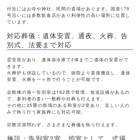
付近にはお寺や神社、民間の斎場があります。国道179
号沿いには多数飲食店があり利便性の高い場所に位置し
ています。
対応葬儀：遺体安置、通夜、火葬、告
別式、法要まで対応
霊安室があり、遺体保冷庫で2体までご遺体の安置がで
きます。
火葬炉も併設しているので、病院より直接搬送し、遺体
安置、火葬を一ヶ所で行うことが可能です。
会館棟の第一告別室は182席で祭壇、放送設備があるの
で、参列者の多い一般葬や社葬も行えます。
その他に25畳の祭壇のある和室が2室あり、近しい人の
みで執り行う家族葬にも対応可能。
宗教宗派問わず、さまざまな葬儀を執り行えます。
施設：告別室2室、控室として、式場