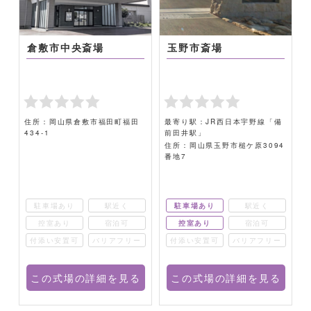
倉敷市中央斎場
玉野市斎場
住所：岡山県倉敷市福田町福田
最寄り駅：JR西日本宇野線「備
434-1
前田井駅」
住所：岡山県玉野市槌ケ原3094
番地7
駐車場あり
駅近く
駐車場あり
駅近く
控室あり
宿泊可
控室あり
宿泊可
ー
付添い安置可
バリアフリー
付添い安置可
バリアフリー
る
この式場の詳細を見る
この式場の詳細を見る