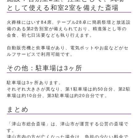
として使える和室2室を備えた斎場
火葬棟にはいす84席、テーブル28卓に簡易祭壇と放送設
備のある第2告別室が備えられており、精進落とし等の
会食、初七日法要なども執り行えます。
自動販売機と炊事場があり、電気ポットやお盆などがセ
ルフサービスで利用可能です。
その他：駐車場は3ヶ所
駐車場は3ヶ所あります。
それぞれ大きさが異なり、第1駐車場は約50台分、第2駐
車場は約10台分、第3駐車場は約20台分です。
まとめ
「津山市総合斎場」は、津山市が運営する公営の斎場で
す。
津山市内の方が亡くなった場合は、負担の少ない料金で