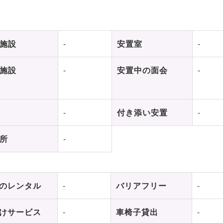
施設
-
安置室
-
施設
-
安置中の面会
-
-
付き添い安置
-
所
-
のレンタル
-
バリアフリー
-
けサービス
-
車椅子貸出
-