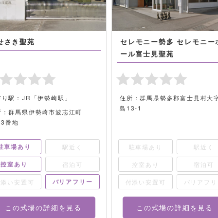
せさき聖苑
セレモニー勢多 セレモニー
ール富士見聖苑
寄り駅：JR「伊勢崎駅」
住所：群馬県勢多郡富士見村大
島13-1
所：群馬県伊勢崎市波志江町
53番地
駐車場あり
駅近く
駐車場あり
駅近く
控室あり
宿泊可
控室あり
宿泊可
バリアフリー
付添い安置可
付添い安置可
バリアフリ
この式場の詳細を見る
この式場の詳細を見る