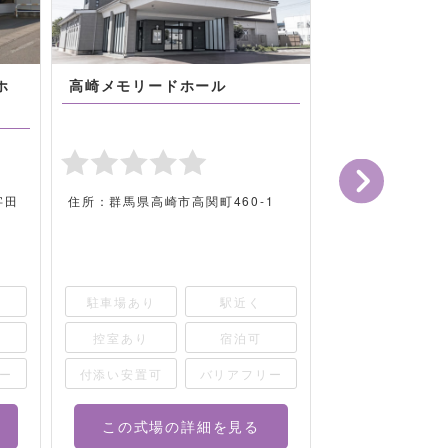
ホ
高崎メモリードホール
セレモニーホー
苑
字田
住所：群馬県高崎市高関町460-1
住所：群馬県甘
1390
駐車場あり
駅近く
駐車場あり
控室あり
宿泊可
控室あり
ー
付添い安置可
バリアフリー
付添い安置可
この式場の詳細を見る
この式場