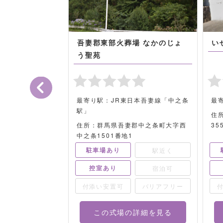
ホール
吾妻郡東部火葬場 なかのじょ
い
う聖苑
大胡町380-1
最寄り駅：JR東日本吾妻線「中之条
最
駅」
住
住所：群馬県吾妻郡中之条町大字西
35
中之条1501番地1
駐車場あり
駅近く
駅近く
控室あり
宿泊可
宿泊可
バリアフリー
付添い安置可
バリアフリー
詳細を見る
この式場の詳細を見る