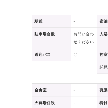
駅近
-
宿泊
駐車場台数
お問い合わ
入浴
せください
送迎バス
〇
控室
託児
会食室
-
喪服
火葬場併設
-
着付