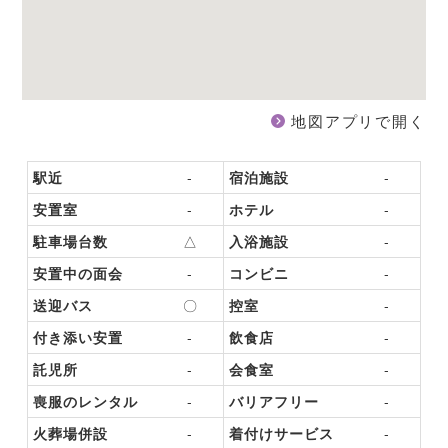
地図アプリで開く
駅近
-
宿泊施設
-
安置室
-
ホテル
-
駐車場台数
△
入浴施設
-
安置中の面会
-
コンビニ
-
送迎バス
〇
控室
-
付き添い安置
-
飲食店
-
託児所
-
会食室
-
喪服のレンタル
-
バリアフリー
-
火葬場併設
-
着付けサービス
-