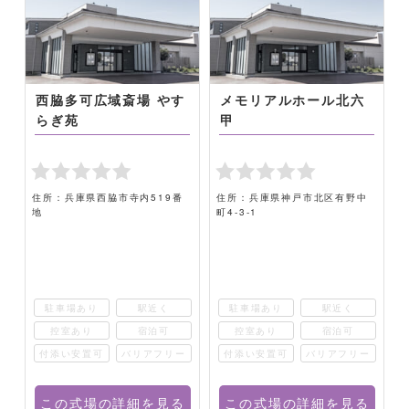
西脇多可広域斎場 やす
メモリアルホール北六
らぎ苑
甲
-
住所：兵庫県西脇市寺内519番
住所：兵庫県神戸市北区有野中
地
町4-3-1
駐車場あり
駅近く
駐車場あり
駅近く
控室あり
宿泊可
控室あり
宿泊可
ー
付添い安置可
バリアフリー
付添い安置可
バリアフリー
る
この式場の詳細を見る
この式場の詳細を見る