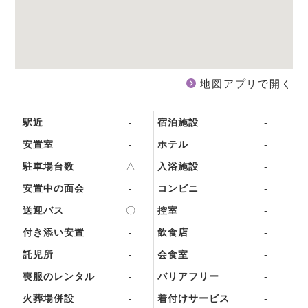
地図アプリで開く
駅近
-
宿泊施設
-
安置室
-
ホテル
-
駐車場台数
△
入浴施設
-
安置中の面会
-
コンビニ
-
送迎バス
〇
控室
-
付き添い安置
-
飲食店
-
託児所
-
会食室
-
喪服のレンタル
-
バリアフリー
-
火葬場併設
-
着付けサービス
-