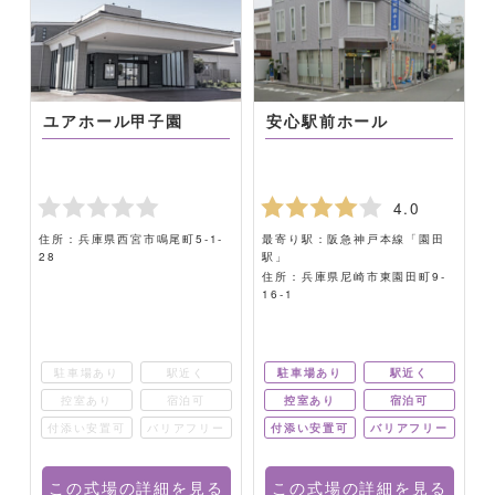
す
ユアホール甲子園
安心駅前ホール
4.0
住所：兵庫県西宮市鳴尾町5-1-
最寄り駅：阪急神戸本線「園田
28
駅」
3
住所：兵庫県尼崎市東園田町9-
16-1
駐車場あり
駅近く
駐車場あり
駅近く
控室あり
宿泊可
控室あり
宿泊可
ー
付添い安置可
バリアフリー
付添い安置可
バリアフリー
る
この式場の詳細を見る
この式場の詳細を見る