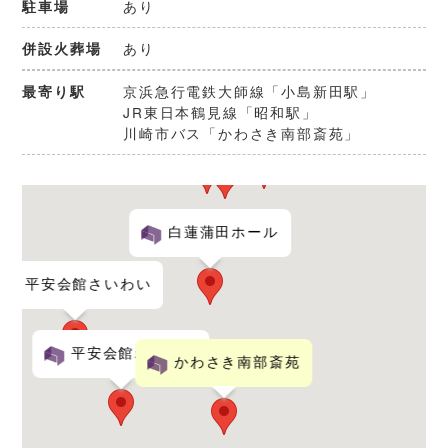
あり
駐車場
あり
併設火葬場
京浜急行電鉄大師線「小島新田駅」
最寄り駅
JR東日本鶴見線「昭和駅」
臨海斎場
密厳院会館
平和の森会館
川崎市バス「かわさき南部斎苑」
白蓮蒲田ホール
平安会館さいわい
平安会館わたりだ
かわさき南部斎苑