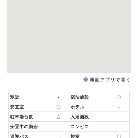
地図アプリで開く
駅近
-
宿泊施設
〇
安置室
〇
ホテル
-
駐車場台数
△
入浴施設
-
安置中の面会
-
コンビニ
-
送迎バス
〇
控室
〇