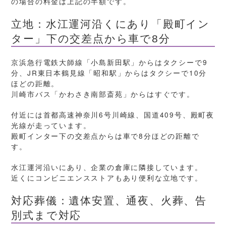
の場合の料金は上記の半額です。
立地：水江運河沿くにあり「殿町イン
ター」下の交差点から車で8分
京浜急行電鉄大師線「小島新田駅」からはタクシーで9
分、JR東日本鶴見線「昭和駅」からはタクシーで10分
ほどの距離。
川崎市バス「かわさき南部斎苑」からはすぐです。
付近には首都高速神奈川6号川崎線、国道409号、殿町夜
光線が走っています。
殿町インター下の交差点からは車で8分ほどの距離で
す。
水江運河沿いにあり、企業の倉庫に隣接しています。
近くにコンビニエンスストアもあり便利な立地です。
対応葬儀：遺体安置、通夜、火葬、告
別式まで対応