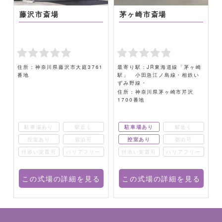
藤沢市斎場
茅ヶ崎市斎場
住所：神奈川県藤沢市大庭3761
最寄り駅：JR東海道線「茅ヶ崎
番地
駅」 小田急江ノ島線・相鉄い
横
ずみ野線・
住所：神奈川県茅ヶ崎市芹沢
1700番地
駐車場あり
駅近く
駐車場あり
駅近く
控室あり
宿泊可
控室あり
宿泊可
ー
付添い安置可
バリアフリー
付添い安置可
バリアフリー
る
この式場の詳細を見る
この式場の詳細を見る