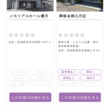
メモリアルホール優月
葬祭会館心月記
住所：高知県宿毛市和田1227-1
最寄り駅：とさでん交通「県立
美術館通停留場」
住所：高知県高知市葛島2-8-25
駐車場あり
駅近く
駐車場あり
駅近く
控室あり
宿泊可
控室あり
宿泊可
ー
付添い安置可
バリアフリー
付添い安置可
バリアフリー
る
この式場の詳細を見る
この式場の詳細を見る