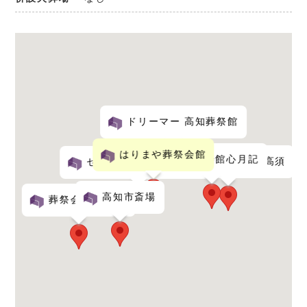
ドリーマー 高知葬祭館
はりまや葬祭会館
葬祭会館心月記
ベルモニー会館高須
セレモニーホール 風水晶
高知市斎場
葬祭会館 さくら