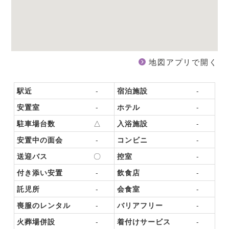
地図アプリで開く
駅近
-
宿泊施設
-
安置室
-
ホテル
-
駐車場台数
△
入浴施設
-
安置中の面会
-
コンビニ
-
送迎バス
〇
控室
-
付き添い安置
-
飲食店
-
託児所
-
会食室
-
喪服のレンタル
-
バリアフリー
-
火葬場併設
-
着付けサービス
-