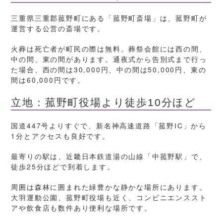
三重県三重郡菰野町にある「菰野町斎場」は、菰野町が
運営する公営の斎場です。
火葬は死亡者が町民の際は無料。葬祭会館には西の間、
中の間、東の間があります。通夜式から告別式まで行っ
た場合、西の間は30,000円、中の間は50,000円、東の
間は60,000円です。
立地：菰野町役場より徒歩10分ほど
国道447号よりすぐで、新名神高速道路「菰野IC」から
1分とアクセスも良好です。
最寄りの駅は、近畿日本鉄道湯の山線「中菰野駅」で、
徒歩25分ほどで到着します。
周囲は森林に囲まれた緑豊かな静かな場所にあります。
大羽運動公園、菰野町役場も近く、コンビニエンススト
アや飲食店も数件あり便利な場所です。