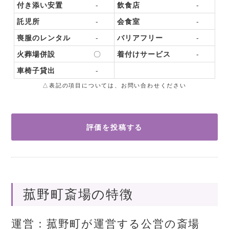
付き添い安置
-
飲食店
-
託児所
-
会食室
-
喪服のレンタル
-
バリアフリー
-
火葬場併設
〇
着付けサービス
-
車椅子貸出
-
△表記の項目については、お問い合わせください
評価を投稿する
菰野町斎場の特徴
運営：菰野町が運営する公営の斎場