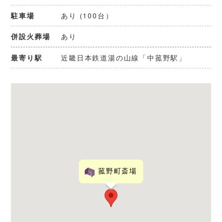
あり (100台）
駐車場
あり
併設火葬場
近畿日本鉄道湯の山線「中菰野駅」
最寄り駅
菰野町斎場