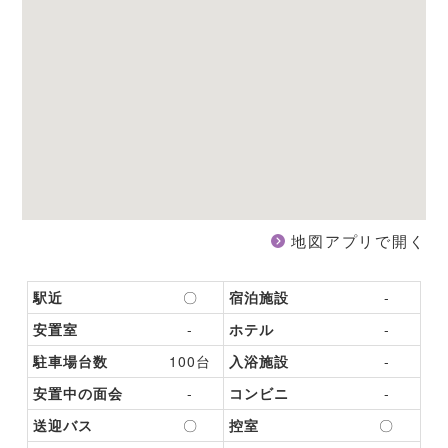
地図アプリで開く
駅近
〇
宿泊施設
-
安置室
-
ホテル
-
駐車場台数
100台
入浴施設
-
安置中の面会
-
コンビニ
-
送迎バス
〇
控室
〇