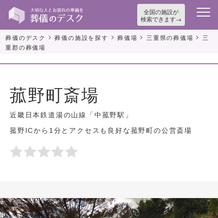
全国の施設が
検索できます
>
>
>
>
葬儀のデスク
葬儀の施設を探す
葬儀場
三重県の葬儀場
三
重郡の葬儀場
菰野町斎場
近畿日本鉄道湯の山線「中菰野駅」
菰野ICから1分とアクセスも良好な菰野町の公営斎場