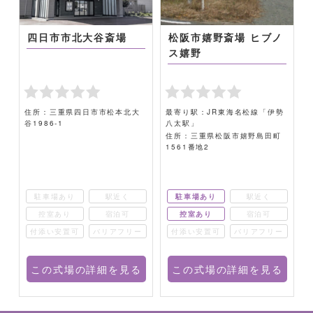
四日市市北大谷斎場
松阪市嬉野斎場 ヒブノ
ス嬉野
住所：三重県四日市市松本北大
最寄り駅：JR東海名松線「伊勢
谷1986-1
八太駅」
地
住所：三重県松阪市嬉野島田町
1561番地2
駐車場あり
駅近く
駐車場あり
駅近く
控室あり
宿泊可
控室あり
宿泊可
ー
付添い安置可
バリアフリー
付添い安置可
バリアフリー
る
この式場の詳細を見る
この式場の詳細を見る