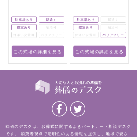
駐車場あり
駅近く
駐車場あり
駅近く
控室あり
宿泊可
控室あり
宿泊可
ー
付添い安置可
バリアフリー
付添い安置可
バリアフリー
る
この式場の詳細を見る
この式場の詳細を見る
葬儀のデスクは、お葬式に関するよきパートナー・相談デスク
です。
消費者視点で透明性のある情報を提供し、地域で愛さ