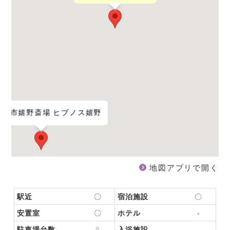
松阪市嬉野斎場 ヒブノス嬉野
地図アプリで開く
駅近
〇
宿泊施設
〇
安置室
〇
ホテル
-
駐車場台数
△
入浴施設
-