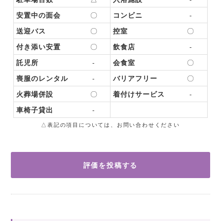
安置中の面会
〇
コンビニ
-
送迎バス
〇
控室
〇
付き添い安置
〇
飲食店
-
託児所
-
会食室
〇
喪服のレンタル
-
バリアフリー
〇
火葬場併設
〇
着付けサービス
-
車椅子貸出
-
△表記の項目については、お問い合わせください
評価を投稿する