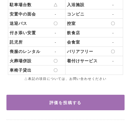
駐車場台数
△
入浴施設
-
安置中の面会
-
コンビニ
-
送迎バス
〇
控室
〇
付き添い安置
-
飲食店
-
託児所
-
会食室
-
喪服のレンタル
-
バリアフリー
〇
火葬場併設
〇
着付けサービス
-
車椅子貸出
〇
△表記の項目については、お問い合わせください
評価を投稿する