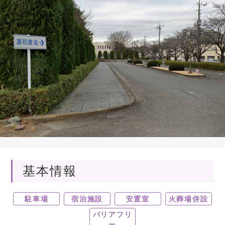
基本情報
駐車場
宿泊施設
安置室
火葬場併設
バリアフリ
ー