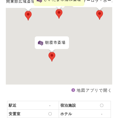
オーロラ・ホール
入間東部広域斎場 しののめの里
朝霞市斎場
地図アプリで開く
駅近
-
宿泊施設
〇
安置室
〇
ホテル
-