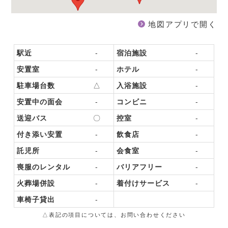
地図アプリで開く
駅近
-
宿泊施設
-
安置室
-
ホテル
-
駐車場台数
△
入浴施設
-
安置中の面会
-
コンビニ
-
送迎バス
〇
控室
-
付き添い安置
-
飲食店
-
託児所
-
会食室
-
喪服のレンタル
-
バリアフリー
-
火葬場併設
-
着付けサービス
-
車椅子貸出
-
△表記の項目については、お問い合わせください