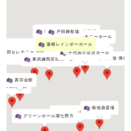
戸田サービス館
板橋区指定斎場 舟渡斎場
戸田葬祭場
北区セレモニーホール
蓮根レインボーホール
正美堂セレモニーホール
千代田セレモニー 千代田赤塚ホー
千代田小豆沢ホール
常楽院ホール
ル
有限会社渡辺葬祭 博佳
東武練馬区民ホール
真宗会館
東高野会館
南池袋斎場
落合第一地域センター
グリーンホール環七野方