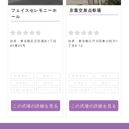
館
フェイスセレモニーホ
京葉交差点祭場
ール
住所：東京都足立区鹿浜1丁目
住所：東京都江戸川区東小松川1
20番20号
丁目8-12
駐車場あり
駅近く
駐車場あり
駅近く
控室あり
宿泊可
控室あり
宿泊可
ー
付添い安置可
バリアフリー
付添い安置可
バリアフリー
る
この式場の詳細を見る
この式場の詳細を見る