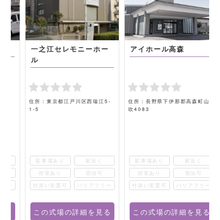
一之江セレモニーホー
アイホール高森
ル
住所：東京都江戸川区西瑞江5-
住所：長野県下伊那郡高森町山
1-5
吹4083
3
駐車場あり
駅近く
駐車場あり
駅近く
控室あり
宿泊可
控室あり
宿泊可
ー
付添い安置可
バリアフリー
付添い安置可
バリアフリー
る
この式場の詳細を見る
この式場の詳細を見る