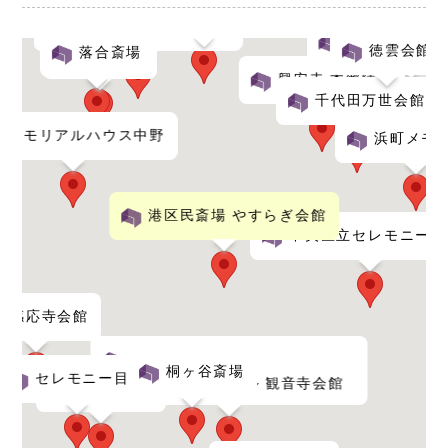
南池袋斎場
落合第一地域センター
セレモニーホ
徳雲会館
落合斎場
瀧田会館
興安寺 本郷陵苑
千代田万世会館
メモリアルハウス中野
浜町メモ
港区民斎場 やすらぎ会館
中央区立セレモニーホ
感応寺会館
桐ヶ谷斎場
セレモニー目黒
島田屋本店葬祭ホール 観音寺会館
碑文谷会館