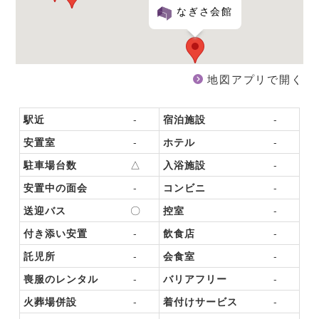
なぎさ会館
地図アプリで開く
駅近
-
宿泊施設
-
安置室
-
ホテル
-
駐車場台数
△
入浴施設
-
安置中の面会
-
コンビニ
-
送迎バス
〇
控室
-
付き添い安置
-
飲食店
-
託児所
-
会食室
-
喪服のレンタル
-
バリアフリー
-
火葬場併設
-
着付けサービス
-