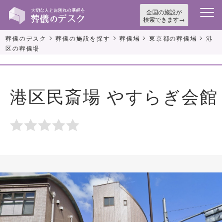
全国の施設が
検索できます
>
>
>
>
葬儀のデスク
葬儀の施設を探す
葬儀場
東京都の葬儀場
港
区の葬儀場
港区民斎場 やすらぎ会館