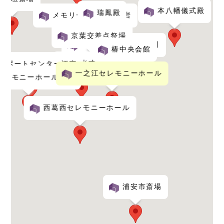
本八幡儀式殿
瑞鳳殿
メモリーホーム新小岩
京葉交差点祭場
やすらぎホール江戸川
椿中央会館
愛光式典
サポートセンター江東
一之江セレモニーホール
セレモニーホール鈴木
西葛西セレモニーホール
浦安市斎場