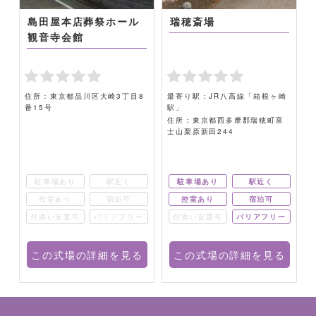
島田屋本店葬祭ホール
瑞穂斎場
観音寺会館
住所：東京都品川区大崎3丁目8
最寄り駅：JR八高線「箱根ヶ崎
番15号
駅」
-
住所：東京都西多摩郡瑞穂町富
士山栗原新田244
6
駐車場あり
駅近く
駐車場あり
駅近く
控室あり
宿泊可
控室あり
宿泊可
ー
付添い安置可
バリアフリー
付添い安置可
バリアフリー
る
この式場の詳細を見る
この式場の詳細を見る