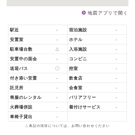
地図アプリで開く
駅近
-
宿泊施設
-
安置室
-
ホテル
-
駐車場台数
△
入浴施設
-
安置中の面会
-
コンビニ
-
送迎バス
〇
控室
-
付き添い安置
-
飲食店
-
託児所
-
会食室
-
喪服のレンタル
-
バリアフリー
-
火葬場併設
-
着付けサービス
-
車椅子貸出
-
△表記の項目については、お問い合わせください