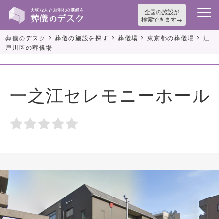
全国の施設が
検索できます
>
>
>
>
葬儀のデスク
葬儀の施設を探す
葬儀場
東京都の葬儀場
江
戸川区の葬儀場
一之江セレモニーホール