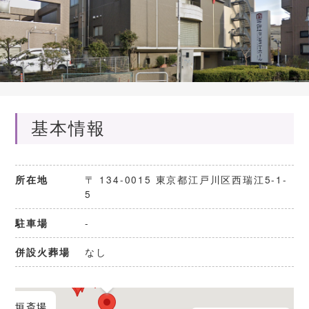
基本情報
〒 134-0015 東京都江戸川区西瑞江5-1-
所在地
5
-
駐車場
青戸セレモニーホール
白鳥セレモニーホール
四ツ木斎場
四ツ木お花茶屋会館
なし
併設火葬場
想送庵カノン
稲垣斎場