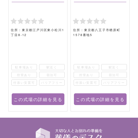
線
住所：東京都江戸川区東小松川1
住所：東京都八王子市楢原町
丁目8-12
1578番地5
4
駐車場あり
駅近く
駐車場あり
駅近く
控室あり
宿泊可
控室あり
宿泊可
ー
付添い安置可
バリアフリー
付添い安置可
バリアフリー
る
この式場の詳細を見る
この式場の詳細を見る