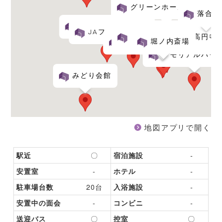
グリーンホール環七野方
落合斎
瀧田
サルビアホール荻窪
JAフューネラルサロン成田東
コムウェルホール高円寺
堀ノ内斎場
東礼城西サポートセンター
メモリアルハウ
みどり会館
地図アプリで開く
駅近
〇
宿泊施設
-
安置室
-
ホテル
-
駐車場台数
20台
入浴施設
-
安置中の面会
-
コンビニ
-
送迎バス
〇
控室
〇