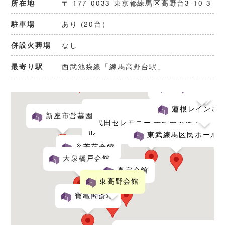
〒 177-0033 東京都練馬区高野台3-10-3
所在地
あり (20台）
駐車場
なし
併設火葬場
朝霞市斎場
西武池袋線「練馬高野台駅」
最寄り駅
戸田サービ
板橋区指定斎場
戸田葬祭
蓮根レインボ
新座市営墓園
千代田セレモニー 千代田赤塚ホー
ル
東武練馬区民ホール
参芳苑会館
大泉橋戸会館
真宗会館
東高野会館
寶亀閣斎場