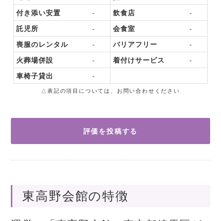
付き添い安置
-
飲食店
-
託児所
-
会食室
-
喪服のレンタル
-
バリアフリー
-
火葬場併設
-
着付けサービス
-
車椅子貸出
-
△表記の項目については、お問い合わせください
評価を投稿する
東高野会館の特徴