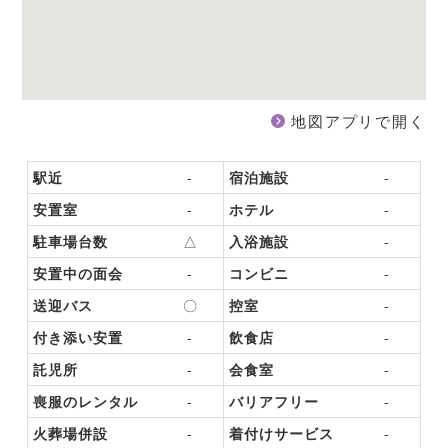
地図アプリで開く
駅近
-
宿泊施設
-
安置室
-
ホテル
-
駐車場台数
△
入浴施設
-
安置中の面会
-
コンビニ
-
送迎バス
〇
控室
-
付き添い安置
-
飲食店
-
託児所
-
会食室
-
喪服のレンタル
-
バリアフリー
-
火葬場併設
-
着付けサービス
-