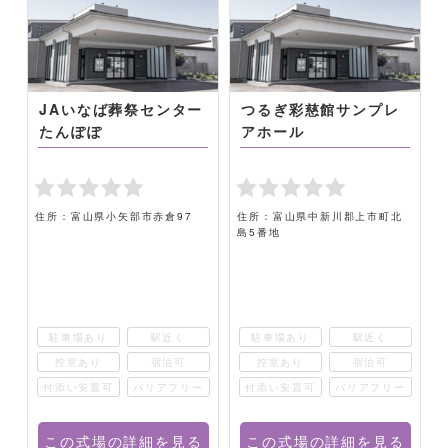
JAいなば葬祭センター
つるぎ彩慈館サンプレ
たんぽぽ
アホール
住所：富山県小矢部市赤倉97
住所：富山県中新川郡上市町北
島5番地
駐車場あり
駅近く
駐車場あり
駅近く
控室あり
宿泊可
控室あり
宿泊可
ー
付添い安置可
バリアフリー
付添い安置可
バリアフリー
る
この式場の詳細を見る
この式場の詳細を見る