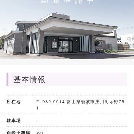
基本情報
〒 932-0014 富山県砺波市庄川町示野75-
所在地
1
-
駐車場
なし
併設火葬場