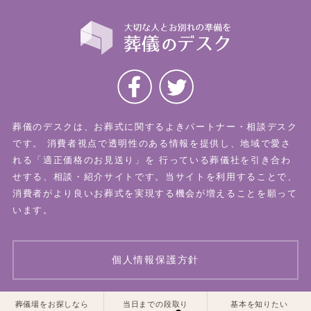
葬儀のデスクは、お葬式に関するよきパートナー・相談デスク
です。
消費者視点で透明性のある情報を提供し、地域で愛さ
れる「適正価格のお見送り」を
行っている葬儀社を引き合わ
せする、相談・紹介サイトです。当サイトを利用することで、
消費者がより良いお葬式を実現する機会が増えることを願って
います。
個人情報保護方針
一覧はこちら
一覧はこちら
葬儀場をお探しなら
当日までの段取り
基本を知りたい
© 2026 葬儀のデスク All Rights Reserved.