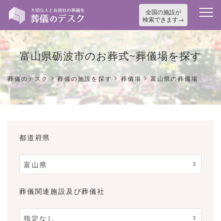
全国の施設が
検索できます
富山県砺波市のお葬式~葬儀場を探す
>
>
>
葬儀のデスク
葬儀の施設を探す
葬儀場
富山県の葬儀場
都道府県
葬儀関連施設及び葬儀社