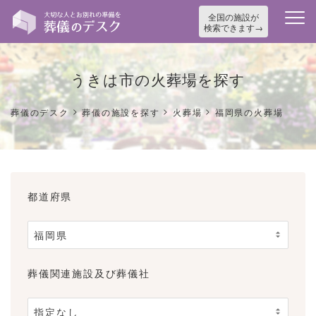
全国の施設が
検索できます
うきは市の火葬場を探す
>
>
>
葬儀のデスク
葬儀の施設を探す
火葬場
福岡県の火葬場
都道府県
葬儀関連施設及び葬儀社