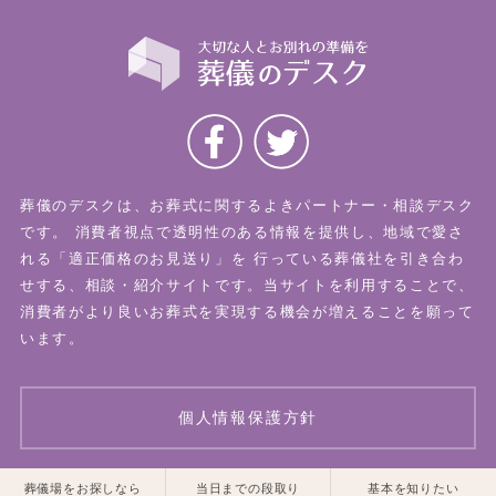
葬儀のデスクは、お葬式に関するよきパートナー・相談デスク
です。
消費者視点で透明性のある情報を提供し、地域で愛さ
れる「適正価格のお見送り」を
行っている葬儀社を引き合わ
せする、相談・紹介サイトです。当サイトを利用することで、
消費者がより良いお葬式を実現する機会が増えることを願って
います。
個人情報保護方針
一覧はこちら
一覧はこちら
葬儀場をお探しなら
当日までの段取り
基本を知りたい
© 2026 葬儀のデスク All Rights Reserved.