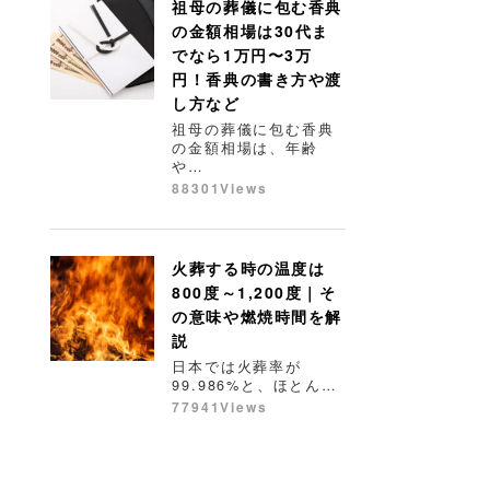
祖母の葬儀に包む香典
の金額相場は30代ま
でなら1万円〜3万
円！香典の書き方や渡
し方など
祖母の葬儀に包む香典
の金額相場は、年齢
や…
88301Views
火葬する時の温度は
800度～1,200度｜そ
の意味や燃焼時間を解
説
日本では火葬率が
99.986%と、ほとん…
77941Views