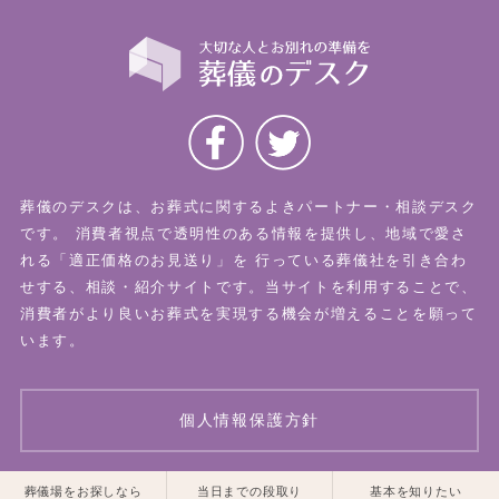
葬儀のデスクは、お葬式に関するよきパートナー・相談デスク
です。
消費者視点で透明性のある情報を提供し、地域で愛さ
れる「適正価格のお見送り」を
行っている葬儀社を引き合わ
せする、相談・紹介サイトです。当サイトを利用することで、
消費者がより良いお葬式を実現する機会が増えることを願って
います。
個人情報保護方針
一覧はこちら
一覧はこちら
葬儀場をお探しなら
当日までの段取り
基本を知りたい
© 2026 葬儀のデスク All Rights Reserved.