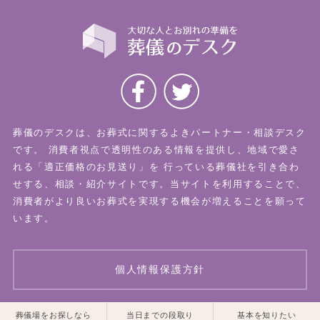
葬儀のデスクは、お葬式に関するよきパートナー・相談デスク
です。
消費者視点で透明性のある情報を提供し、地域で愛さ
れる「適正価格のお見送り」を
行っている葬儀社を引き合わ
せする、相談・紹介サイトです。当サイトを利用することで、
消費者がより良いお葬式を実現する機会が増えることを願って
います。
個人情報保護方針
一覧はこちら
一覧はこちら
葬儀場をお探しなら
当日までの段取り
基本を知りたい
© 2026 葬儀のデスク All Rights Reserved.